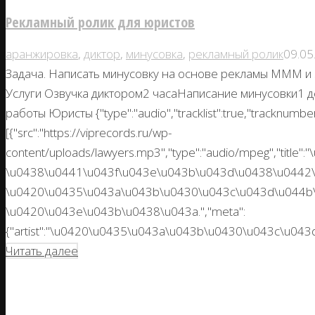
Рекламный ролик для юристов
аранжировка
,
диктор
,
минусовка
,
рекламный ролик
09.05
Задача. Написать минусовку на основе рекламы МММ и 
Услуги Озвучка диктором2 часаНаписание минусовки1 
работы Юристы {"type":"audio","tracklist":true,"tracknumbers"
[{"src":"https://viprecords.ru/wp-
content/uploads/lawyers.mp3","type":"audio/mpeg","titl
\u0438\u0441\u043f\u043e\u043b\u043d\u0438\u0442
\u0420\u0435\u043a\u043b\u0430\u043c\u043d\u044b
\u0420\u043e\u043b\u0438\u043a.","meta":
{"artist":"\u0420\u0435\u043a\u043b\u0430\u043c\u043d
Читать далее