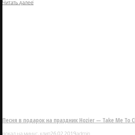
Читать далее
Песня в подарок на праздник Hozier — Take Me To C
вокал на минус
,
клип
26.02.2019
admin