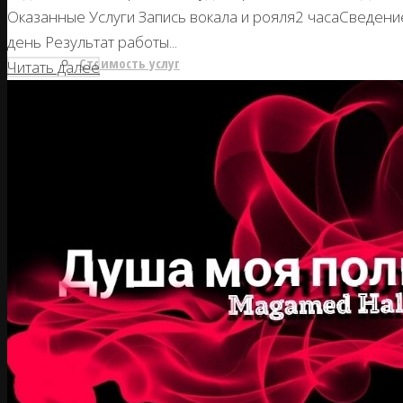
Оказанные Услуги Запись вокала и рояля2 часаСведен
день Результат работы...
Стоимость услуг
Читать далее
Интерьер (внешний вид)
Оборудование
Софт