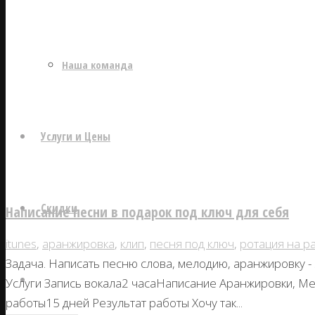
Наша команда
Услуги и Цены
Скидки
Написание песни в подарок под ключ для себя
itunes
,
аранжировка
,
клип
,
песня под ключ
,
ротация на р
Задача. Написать песню слова, мелодию, аранжировку -
Наши работы
Услуги Запись вокала2 часаНаписание Аранжировки, М
работы15 дней Результат работы Хочу так...