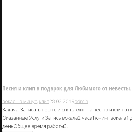
Песня и клип в подарок для Любимого от невесты.
вокал на минус
,
клип
28.02.2019
admin
Задача. Записать песню и снять клип на песню и клип в
Оказанные Услуги Запись вокала2 часаТюнинг вокала1
деньОбщее время работы3...