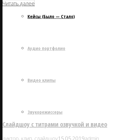
Читать далее
Кейсы (Было — Стало)
Аудио портфолио
Видео клипы
Звукорежиссеры
Слайдшоу с титрами озвучкой и видео
диктор
,
клип
,
слайдшоу
15.05.2019
admin