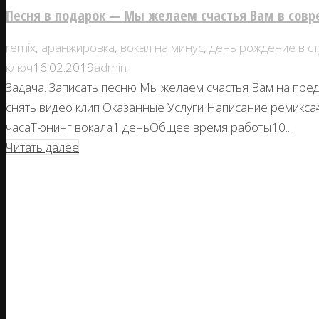
Песня в подарок — Мы желаем счастья Вам в совр
remix
,
аранжировка
,
вокал на минус
,
день рождение в ст
ключ
16.02.2019
admin
Задача. Записать песню Мы желаем счастья Вам на пре
снять видео клип Оказанные Услуги Написание ремикса
часаТюнинг вокала1 деньОбщее время работы10...
Читать далее