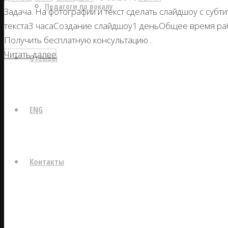
Педагоги по вокалу
Задача. На фотографии и текст сделать слайдшоу с суб
текста3 часаСоздание слайдшоу1 деньОбщее время раб
Получить бесплатную консультацию...
Читать далее
Отзывы
ENG
Контакты