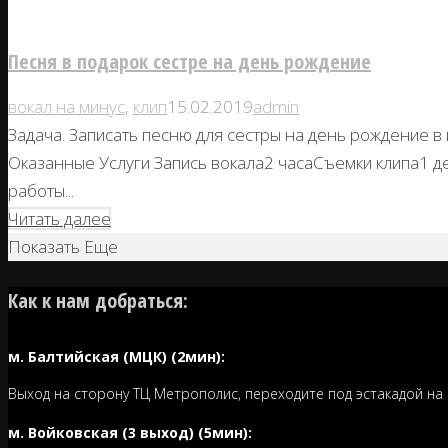
Песня в подарок сестре на день рождение
вокал на минус
,
клип
15.02.2019
admin
Задача. Записать песню для сестры на день рождение в 
Оказанные Услуги Запись вокала2 часаСъемки клипа1 
работы...
Читать далее
Показать Еще
Как к нам добраться:
м. Балтийская (МЦК) (2мин):
Выход на сторону ТЦ Метрополис, переходите под эстакадой на
м. Войковская (3 выход) (5мин):