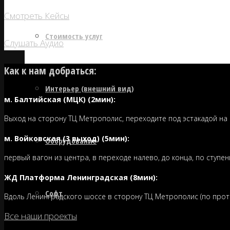
Смотреть Кейсы
Стоимость услуг
Слушать Аудио
Как к нам добраться:
Интерьер (внешний вид)
м. Балтийская (МЦК) (2мин):
Выход на сторону ТЦ Метрополис, переходите под эстакадой на
м. Войковская (3 выход) (5мин):
Оборудование
первый вагон из центра, в переходе налево, до конца, по ступен
ЖД Платформа Ленинградская (8мин):
Софт
Вдоль Ленинградского шоссе в сторону ТЦ Метрополис (по проти
Все наши проекты