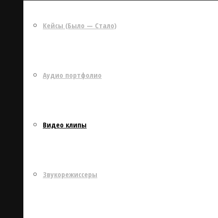
Кейсы (Было — Стало)
Аудио портфолио
Видео клипы
Звукорежиссеры