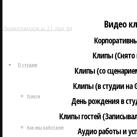
Видео к
Ленинградское ш. 21, под. 4А
Корпоративн
Клипы (Снято 
О студии
Клипы (со сценарие
Клипы (в студии на G
Услуги
День рождения в сту
Клипы гостей (Записыва
Как мы работаем
Аудио работы и у