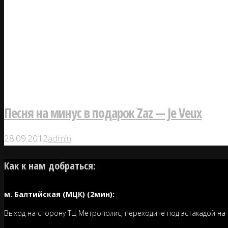
Песня на минус в подарок Zaz — Je Veux
28.09.2012
admin
Как к нам добраться:
м. Балтийская (МЦК) (2мин):
Выход на сторону ТЦ Метрополис, переходите под эстакадой на