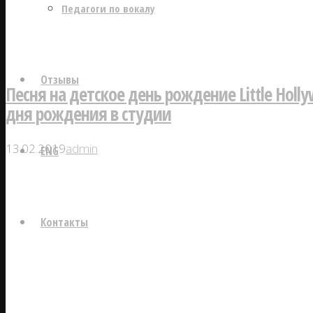
Педагоги по вокалу
Отзывы
Песня на детское день рождение Little Holly
дня рождения в студии
13.02.2019
admin
ENG
Контакты