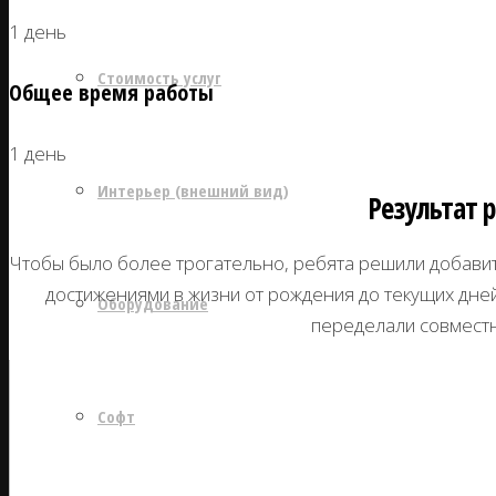
1 день
Стоимость услуг
Общее время работы
1 день
Интерьер (внешний вид)
Результат 
Чтобы было более трогательно, ребята решили добавит
достижениями в жизни от рождения до текущих дней
Оборудование
переделали совместн
Софт