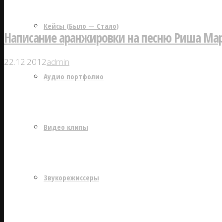
Кейсы (Было — Стало)
Написание аранжировки на песню Риша Мар
22.12.2012
admin
Аудио портфолио
Видео клипы
Звукорежиссеры