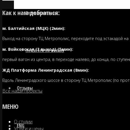
Как к нам добраться:
Звукорежиссеры
м. Балтийская (МЦК) (2мин):
Выход на сторону ТЦ Метрополис, переходите под эстакадой на
м. Войковская (3 выход) (5мин):
Педагоги по вокалу
первый вагон из центра, в переходе налево, до конца, по ступен
ЖД Платформа Ленинградская (8мин):
Вдоль Ленинградского шоссе в сторону ТЦ Метрополис (по проти
Отзывы
Все наши проекты
МЕНЮ
О студии
ENG
Услуги и цены