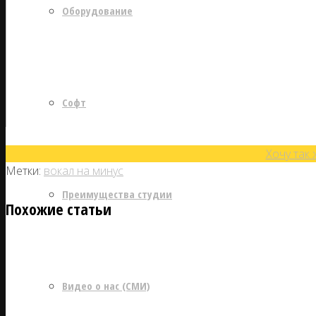
Оборудование
Софт
Хочу так 
Метки:
вокал на минус
Преимущества студии
Похожие статьи
Видео о нас (СМИ)