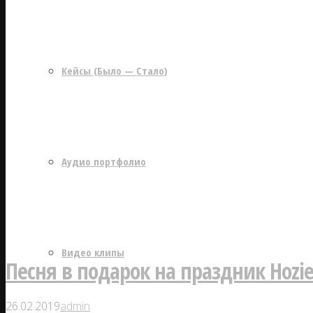
Кейсы (Было — Стало)
Аудио портфолио
Видео клипы
Песня в подарок на праздник Hozie
26.02.2019
admin