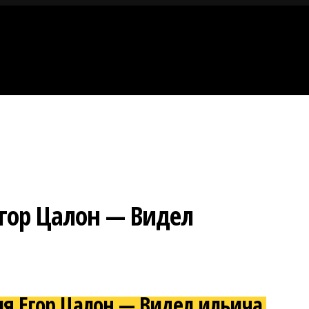
Егор Цалон — Видел
для Егор Цалон — Видел ильича