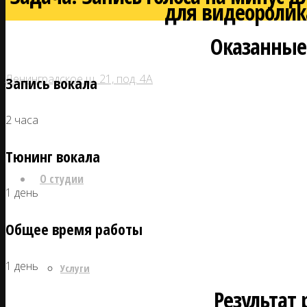
для видеоролик
Оказанные
Ленинградское ш. 21, под. 4А
Запись вокала
2 часа
Тюнинг вокала
О студии
1 день
Общее время работы
1 день
Услуги
Результат