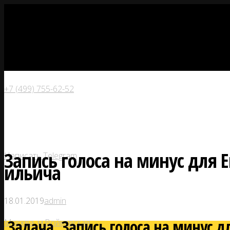
+7 (499) 755-62-52
Запись голоса на минус для 
Написать Telegram
ильича
18.01.2019
admin
Задача. Запись голоса на минус 
Москва, м.Войковская,