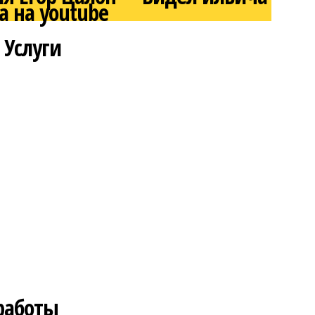
а на youtube
 Услуги
 работы